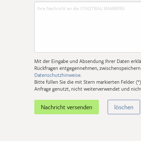
Mit der Eingabe und Absendung Ihrer Daten erklä
Rückfragen entgegennehmen, zwischenspeichern 
Datenschutzhinweise
.
Bitte füllen Sie die mit Stern markierten Felder 
Anfrage genutzt, nicht weiterverwendet und nich
Klicken, um Nachricht zu versenden
Nachricht versenden
Eingaben 
löschen