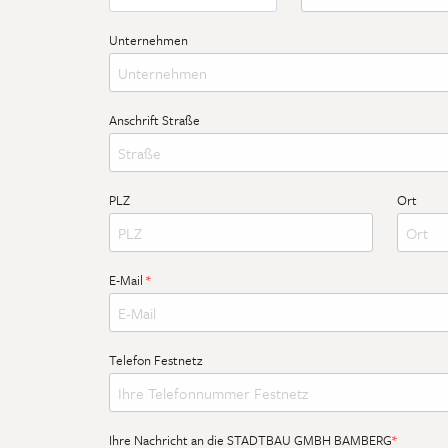
Bitte wählen Sie die passende Anrede aus.
Bitte tragen Sie hier Ihre
Unternehmen
Anschrift Straße
Bitte tragen Sie hier die Straße ohne Hausnummer Ihrer Ans
PLZ
Ort
Bitte tragen Sie hier die Postleitzahl Ihrer Anschrift ein.
Bitte tra
E-Mail
*
Bitte tragen Sie hier Ihre gültige E-Mail-Adresse ein und üb
Telefon Festnetz
Ihre Nachricht an die STADTBAU GMBH BAMBERG
*