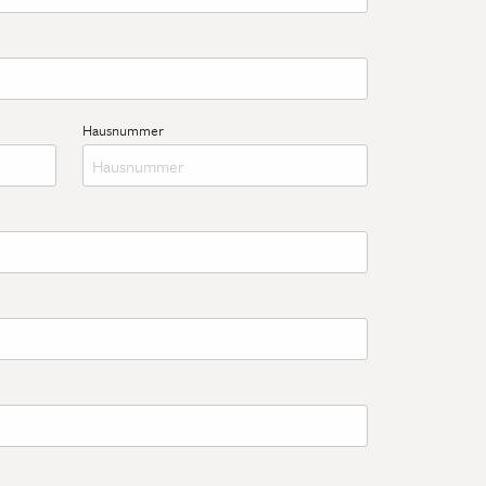
r Ihren Nachnamen ein.
Hausnummer
Bitte tragen Sie hier die Hausnummer Ihrer Anschrift ein.