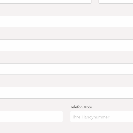
n Vornamen ein.
Bitte tragen Sie hie
chrift ein.
gen Sie hier den Ort Ihrer Anschrift ein.
erprüfen Sie die korrekte Schreibweise.
Telefon Mobil